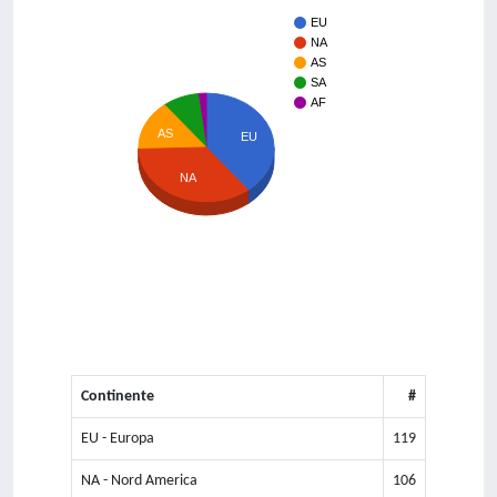
EU
NA
AS
SA
AF
AS
EU
NA
Continente
#
EU - Europa
119
NA - Nord America
106