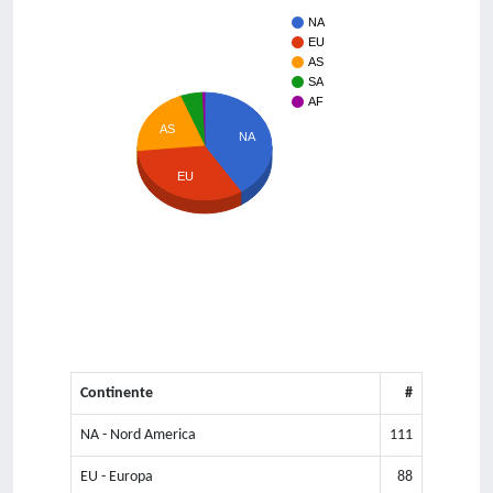
NA
EU
AS
SA
AF
AS
NA
EU
Continente
#
NA - Nord America
111
EU - Europa
88