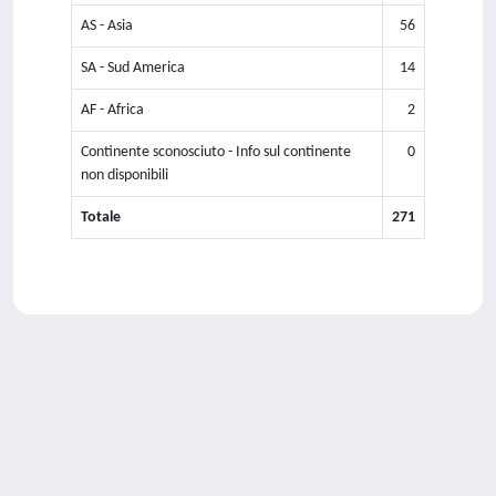
AS - Asia
56
SA - Sud America
14
AF - Africa
2
Continente sconosciuto - Info sul continente
0
non disponibili
Totale
271
Powered by
IRIS
-
about IRIS
-
Utilizzo dei