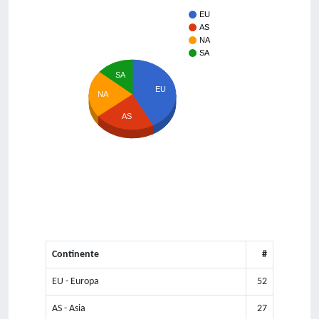
EU
AS
NA
SA
SA
EU
NA
AS
Continente
#
EU - Europa
52
AS - Asia
27