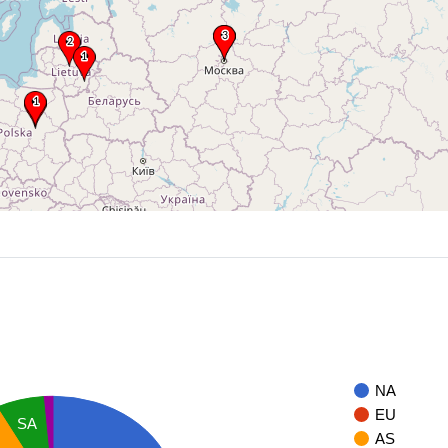
NA
EU
SA
AS