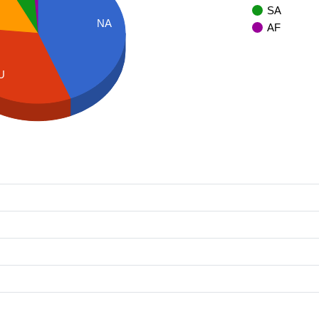
SA
NA
AF
U