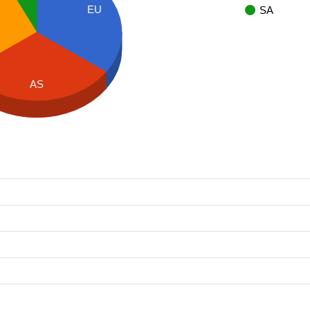
EU
SA
AS