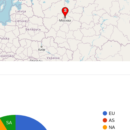
EU
AS
SA
NA