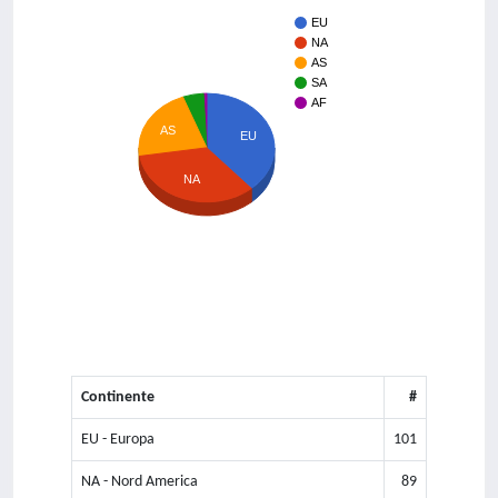
EU
NA
AS
SA
AF
AS
EU
NA
Continente
#
EU - Europa
101
NA - Nord America
89