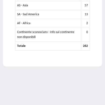
AS - Asia
57
SA - Sud America
13
AF - Africa
2
Continente sconosciuto - Info sul continente
0
non disponibili
Totale
262
Powered by
IRIS
-
about IRIS
-
Utilizzo dei