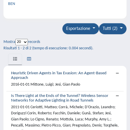
BEN
Esportazione
Tutti (2)
Mostra
records
Risultati 1 - 2 di 2 (tempo di esecuzione: 0.004 secondi).
Heuristic Driven Agents in Tax Evasion: An Agent-Based
Approach
2016-01-01 Mittone, Luigi; Jesi, Gian Paolo
Is There Light at the Ends of the Tunnel? Wireless Sensor
Networks for Adaptive Lighting in Road Tunnels
2011-01-01 Ceriotti, Matteo; Corrà, Michele; D’Orazio, Leandro;
Doriguzzi Corin, Roberto; Facchin, Daniele; Gună, Stefan; Jesi,
Gian Paolo; Lo Cigno, Renato; Mottola, Luca; Murphy, Amy L.;
Pescalli, Massimo; Pietro Picco, Gian; Pregnolato, Denis; Torghele,