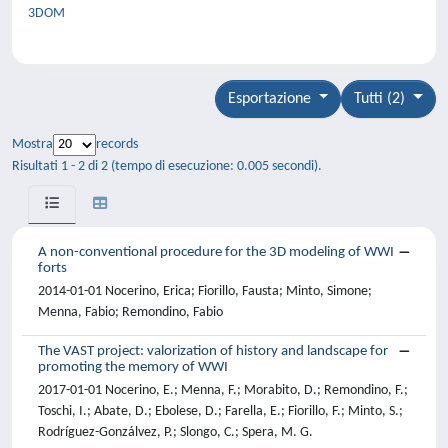
3DOM
Esportazione
Tutti (2)
Mostra
records
Risultati 1 - 2 di 2 (tempo di esecuzione: 0.005 secondi).
A non-conventional procedure for the 3D modeling of WWI
forts
2014-01-01 Nocerino, Erica; Fiorillo, Fausta; Minto, Simone;
Menna, Fabio; Remondino, Fabio
The VAST project: valorization of history and landscape for
promoting the memory of WWI
2017-01-01 Nocerino, E.; Menna, F.; Morabito, D.; Remondino, F.;
Toschi, I.; Abate, D.; Ebolese, D.; Farella, E.; Fiorillo, F.; Minto, S.;
Rodríguez-Gonzálvez, P.; Slongo, C.; Spera, M. G.