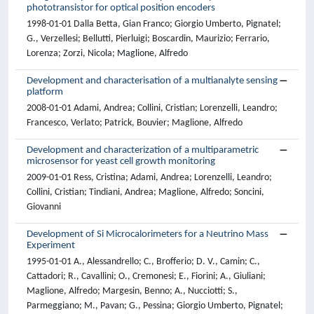
phototransistor for optical position encoders
1998-01-01 Dalla Betta, Gian Franco; Giorgio Umberto, Pignatel;
G., Verzellesi; Bellutti, Pierluigi; Boscardin, Maurizio; Ferrario,
Lorenza; Zorzi, Nicola; Maglione, Alfredo
Development and characterisation of a multianalyte sensing
platform
2008-01-01 Adami, Andrea; Collini, Cristian; Lorenzelli, Leandro;
Francesco, Verlato; Patrick, Bouvier; Maglione, Alfredo
Development and characterization of a multiparametric
microsensor for yeast cell growth monitoring
2009-01-01 Ress, Cristina; Adami, Andrea; Lorenzelli, Leandro;
Collini, Cristian; Tindiani, Andrea; Maglione, Alfredo; Soncini,
Giovanni
Development of Si Microcalorimeters for a Neutrino Mass
Experiment
1995-01-01 A., Alessandrello; C., Brofferio; D. V., Camin; C.,
Cattadori; R., Cavallini; O., Cremonesi; E., Fiorini; A., Giuliani;
Maglione, Alfredo; Margesin, Benno; A., Nucciotti; S.,
Parmeggiano; M., Pavan; G., Pessina; Giorgio Umberto, Pignatel;