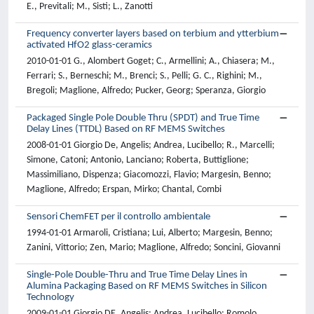
E., Previtali; M., Sisti; L., Zanotti
Frequency converter layers based on terbium and ytterbium
activated HfO2 glass-ceramics
2010-01-01 G., Alombert Goget; C., Armellini; A., Chiasera; M.,
Ferrari; S., Berneschi; M., Brenci; S., Pelli; G. C., Righini; M.,
Bregoli; Maglione, Alfredo; Pucker, Georg; Speranza, Giorgio
Packaged Single Pole Double Thru (SPDT) and True Time
Delay Lines (TTDL) Based on RF MEMS Switches
2008-01-01 Giorgio De, Angelis; Andrea, Lucibello; R., Marcelli;
Simone, Catoni; Antonio, Lanciano; Roberta, Buttiglione;
Massimiliano, Dispenza; Giacomozzi, Flavio; Margesin, Benno;
Maglione, Alfredo; Erspan, Mirko; Chantal, Combi
Sensori ChemFET per il controllo ambientale
1994-01-01 Armaroli, Cristiana; Lui, Alberto; Margesin, Benno;
Zanini, Vittorio; Zen, Mario; Maglione, Alfredo; Soncini, Giovanni
Single-Pole Double-Thru and True Time Delay Lines in
Alumina Packaging Based on RF MEMS Switches in Silicon
Technology
2009-01-01 Giorgio DE, Angelis; Andrea, Lucibello; Romolo,