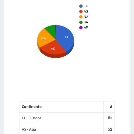
EU
AS
NA
SA
AF
EU
NA
AS
Continente
#
EU - Europa
83
AS - Asia
52