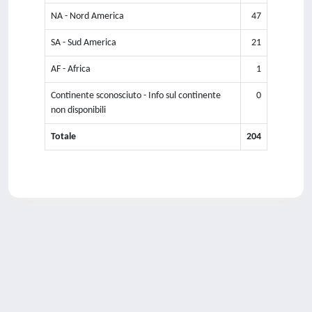
NA - Nord America
47
SA - Sud America
21
AF - Africa
1
Continente sconosciuto - Info sul continente
0
non disponibili
Totale
204
Powered by
IRIS
-
about IRIS
-
Utilizzo dei