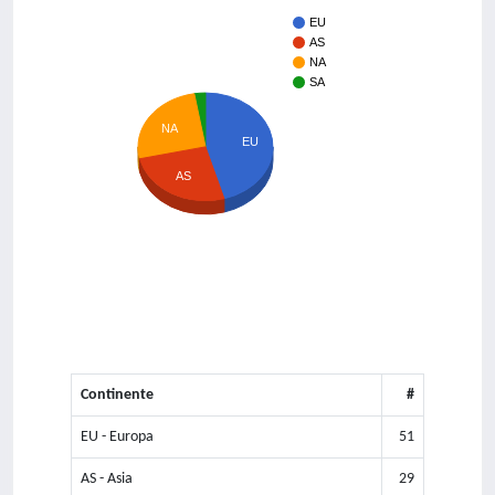
EU
AS
NA
SA
NA
EU
AS
Continente
#
EU - Europa
51
AS - Asia
29