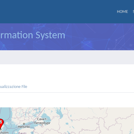
HOME
formation System
sualizzazione File