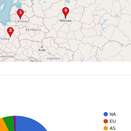
NA
EU
AS