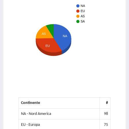
NA
EU
AS
SA
AS
NA
EU
Continente
#
NA - Nord America
98
EU - Europa
75