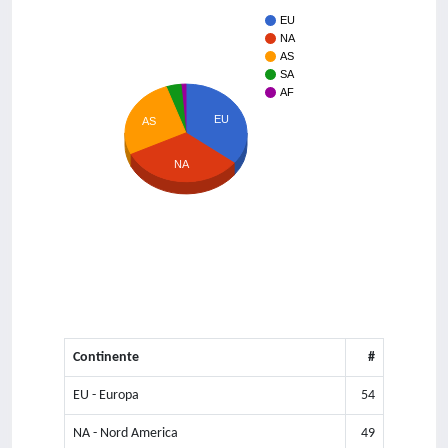
EU
NA
AS
SA
AF
EU
AS
NA
Continente
#
EU - Europa
54
NA - Nord America
49