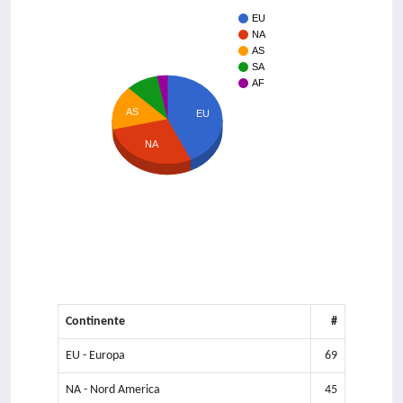
EU
NA
AS
SA
AF
AS
EU
NA
Continente
#
EU - Europa
69
NA - Nord America
45