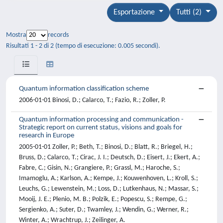
Esportazione
Tutti (2)
Mostra
records
Risultati 1 - 2 di 2 (tempo di esecuzione: 0.005 secondi).
Quantum information classification scheme
2006-01-01 Binosi, D.; Calarco, T.; Fazio, R.; Zoller, P.
Quantum information processing and communication -
Strategic report on current status, visions and goals for
research in Europe
2005-01-01 Zoller, P.; Beth, T.; Binosi, D.; Blatt, R.; Briegel, H.;
Bruss, D.; Calarco, T.; Cirac, J. I.; Deutsch, D.; Eisert, J.; Ekert, A.;
Fabre, C.; Gisin, N.; Grangiere, P.; Grassl, M.; Haroche, S.;
Imamoglu, A.; Karlson, A.; Kempe, J.; Kouwenhoven, L.; Kroll, S.;
Leuchs, G.; Lewenstein, M.; Loss, D.; Lutkenhaus, N.; Massar, S.;
Mooij, J. E.; Plenio, M. B.; Polzik, E.; Popescu, S.; Rempe, G.;
Sergienko, A.; Suter, D.; Twamley, J.; Wendin, G.; Werner, R.;
Winter, A.; Wrachtrup, J.; Zeilinger, A.