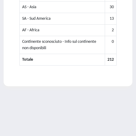
AS - Asia
30
SA - Sud America
13
AF - Africa
2
Continente sconosciuto - Info sul continente
0
non disponibili
Totale
212
Powered by
IRIS
-
about IRIS
-
Utilizzo dei