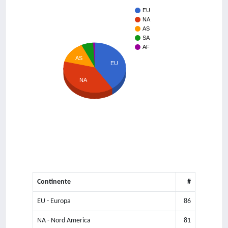
EU
NA
AS
SA
AF
AS
EU
NA
Continente
#
EU - Europa
86
NA - Nord America
81