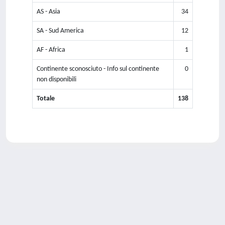
AS - Asia
34
SA - Sud America
12
AF - Africa
1
Continente sconosciuto - Info sul continente
0
non disponibili
Totale
138
Powered by
IRIS
-
about IRIS
-
Utilizzo dei