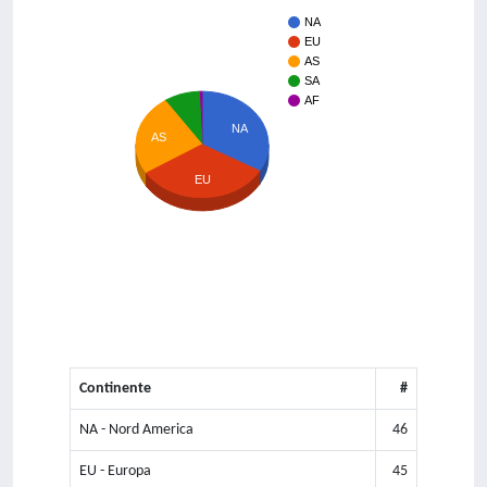
NA
EU
AS
SA
AF
NA
AS
EU
Continente
#
NA - Nord America
46
EU - Europa
45