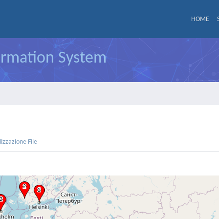
HOME
formation System
lizzazione File