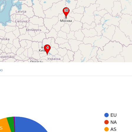
po
EU
NA
S
AS