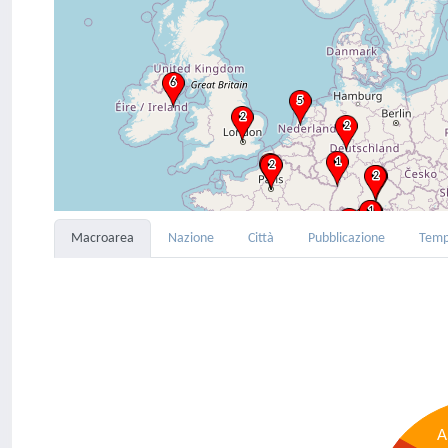
Macroarea
Nazione
Città
Pubblicazione
Tem
A