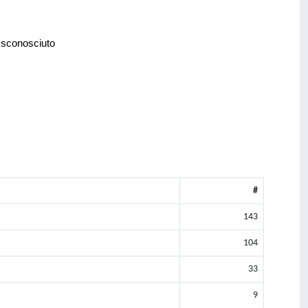
 sconosciuto
#
143
104
33
9