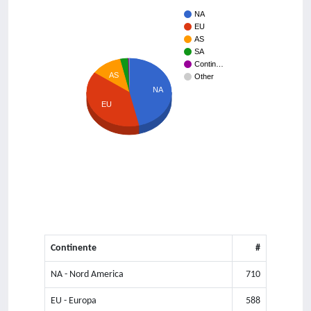
NA
EU
AS
SA
Contin…
AS
Other
NA
EU
Continente
#
NA - Nord America
710
EU - Europa
588