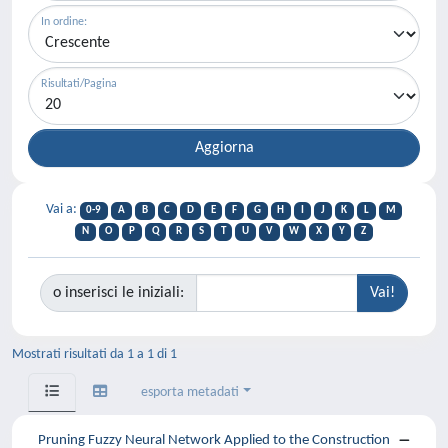
In ordine:
Risultati/Pagina
Vai a:
0-9
A
B
C
D
E
F
G
H
I
J
K
L
M
N
O
P
Q
R
S
T
U
V
W
X
Y
Z
o inserisci le iniziali:
Mostrati risultati da 1 a 1 di 1
esporta metadati
Pruning Fuzzy Neural Network Applied to the Construction