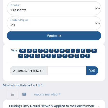
In ordine:
Risultati/Pagina
Vai a:
0-9
A
B
C
D
E
F
G
H
I
J
K
L
M
N
O
P
Q
R
S
T
U
V
W
X
Y
Z
o inserisci le iniziali:
Mostrati risultati da 1 a 1 di 1
esporta metadati
Pruning Fuzzy Neural Network Applied to the Construction