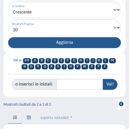
In ordine:
Risultati/Pagina
Vai a:
0-9
A
B
C
D
E
F
G
H
I
J
K
L
M
N
O
P
Q
R
S
T
U
V
W
X
Y
Z
o inserisci le iniziali:
Mostrati risultati da 2 a 2 di 2
esporta metadati