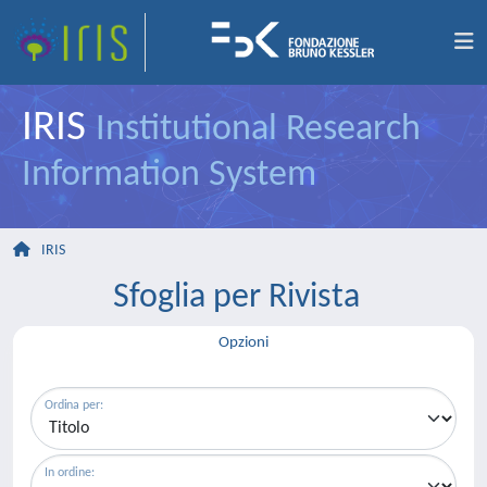
IRIS
Institutional Research
Information System
IRIS
Sfoglia per Rivista
Opzioni
Ordina per:
In ordine: