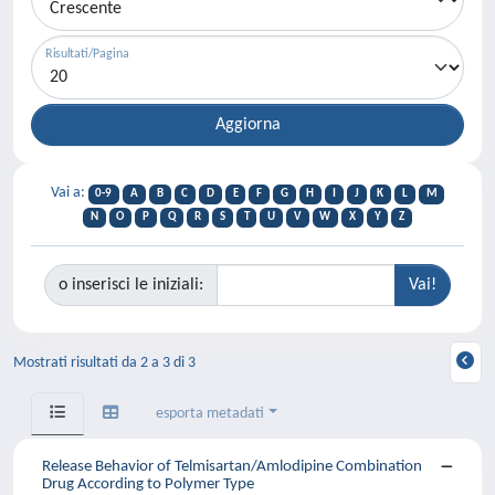
Risultati/Pagina
Vai a:
0-9
A
B
C
D
E
F
G
H
I
J
K
L
M
N
O
P
Q
R
S
T
U
V
W
X
Y
Z
o inserisci le iniziali:
Mostrati risultati da 2 a 3 di 3
esporta metadati
Release Behavior of Telmisartan/Amlodipine Combination
Drug According to Polymer Type