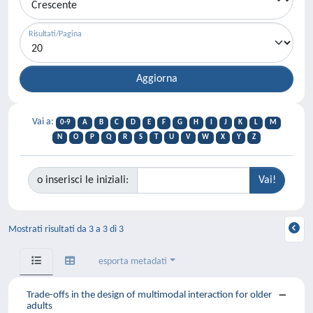
Risultati/Pagina
Vai a:
0-9
A
B
C
D
E
F
G
H
I
J
K
L
M
N
O
P
Q
R
S
T
U
V
W
X
Y
Z
o inserisci le iniziali:
Mostrati risultati da 3 a 3 di 3
esporta metadati
Trade-offs in the design of multimodal interaction for older
adults