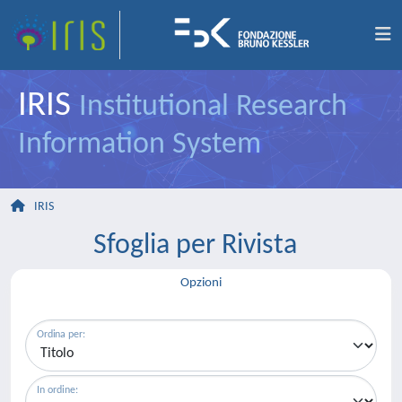
IRIS
Institutional Research
Information System
IRIS
Sfoglia per Rivista
Opzioni
Ordina per:
In ordine: