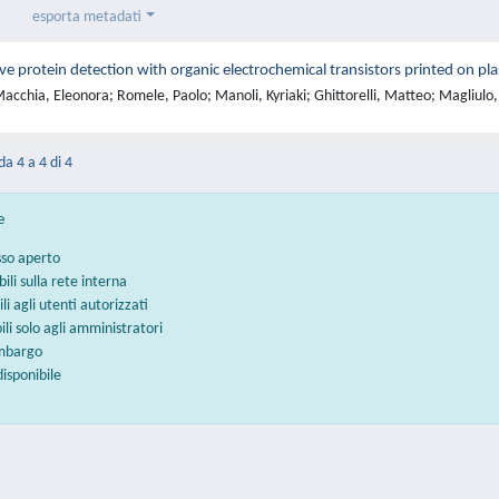
esporta metadati
ive protein detection with organic electrochemical transistors printed on pla
cchia, Eleonora; Romele, Paolo; Manoli, Kyriaki; Ghittorelli, Matteo; Magliulo, Ma
da 4 a 4 di 4
e
sso aperto
bili sulla rete interna
ili agli utenti autorizzati
bili solo agli amministratori
embargo
disponibile