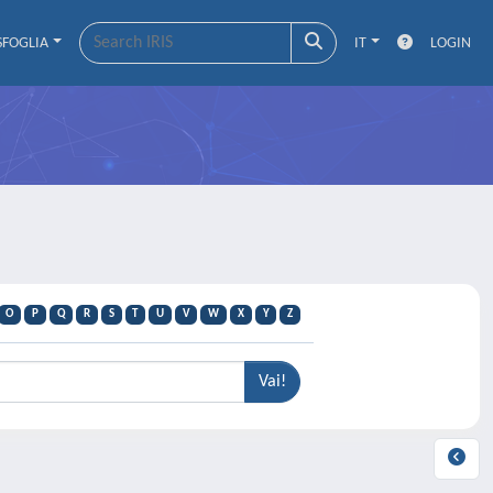
SFOGLIA
IT
LOGIN
O
P
Q
R
S
T
U
V
W
X
Y
Z