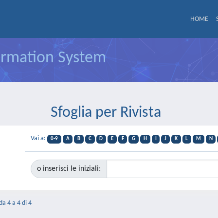
HOME
formation System
Sfoglia per Rivista
Vai a:
0-9
A
B
C
D
E
F
G
H
I
J
K
L
M
N
o inserisci le iniziali:
da 4 a 4 di 4