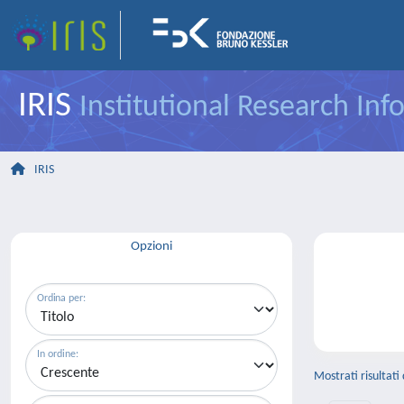
IRIS
Institutional Research In
IRIS
Opzioni
Ordina per:
In ordine:
Mostrati risultati 