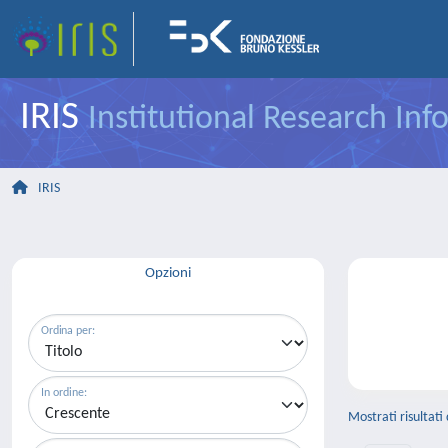
IRIS
Institutional Research In
IRIS
Opzioni
Ordina per:
In ordine:
Mostrati risultati 