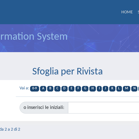
HOME
formation System
Sfoglia per Rivista
Vai a:
0-9
A
B
C
D
E
F
G
H
I
J
K
L
M
N
o inserisci le iniziali:
da 2 a 2 di 2