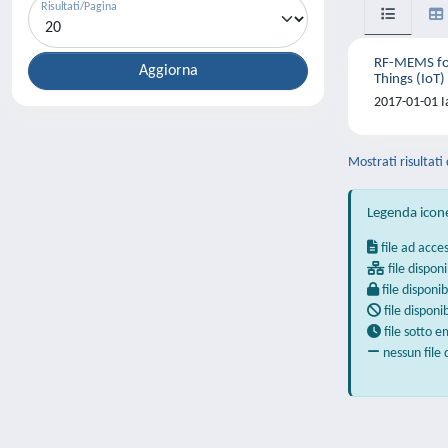
Risultati/Pagina
RF-MEMS for
Things (IoT)
2017-01-01 I
Mostrati risultati 
Legenda icon
file ad acce
file disponi
file disponib
file disponi
file sotto 
nessun file 