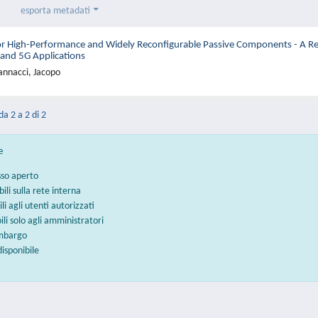
esporta metadati
 High-Performance and Widely Reconfigurable Passive Components - A Rev
 and 5G Applications
annacci, Jacopo
da 2 a 2 di 2
e
sso aperto
bili sulla rete interna
ili agli utenti autorizzati
bili solo agli amministratori
embargo
disponibile