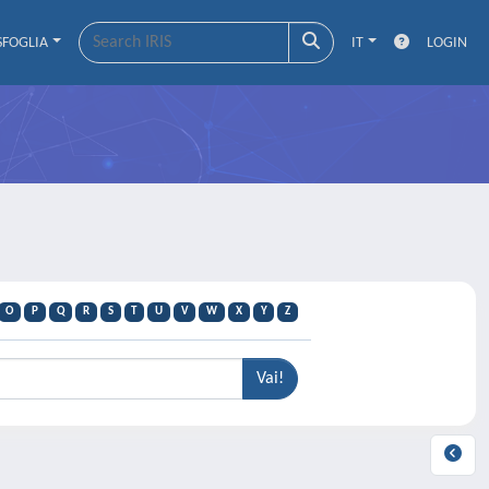
SFOGLIA
IT
LOGIN
O
P
Q
R
S
T
U
V
W
X
Y
Z