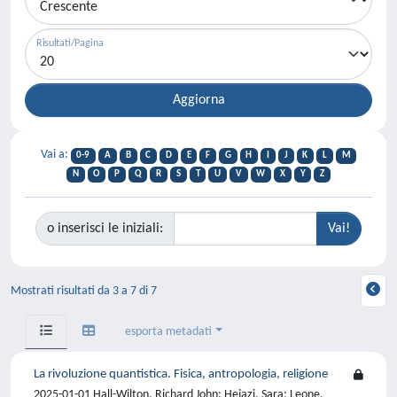
Risultati/Pagina
Vai a:
0-9
A
B
C
D
E
F
G
H
I
J
K
L
M
N
O
P
Q
R
S
T
U
V
W
X
Y
Z
o inserisci le iniziali:
Mostrati risultati da 3 a 7 di 7
esporta metadati
La rivoluzione quantistica. Fisica, antropologia, religione
2025-01-01 Hall-Wilton, Richard John; Hejazi, Sara; Leone,