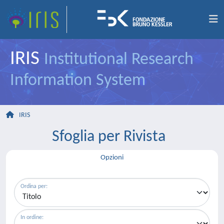
IRIS
Institutional Research
Information System
IRIS
Sfoglia per Rivista
Opzioni
Ordina per:
In ordine: