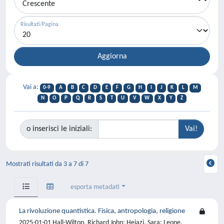
Risultati/Pagina
Vai a:
0-9
A
B
C
D
E
F
G
H
I
J
K
L
M
N
O
P
Q
R
S
T
U
V
W
X
Y
Z
o inserisci le iniziali:
Mostrati risultati da 3 a 7 di 7
esporta metadati
La rivoluzione quantistica. Fisica, antropologia, religione
2025-01-01 Hall-Wilton, Richard John; Hejazi, Sara; Leone,