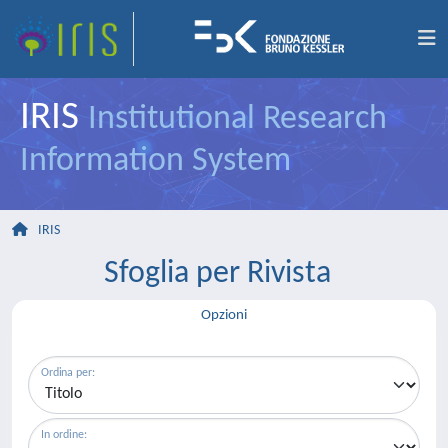
IRIS
Institutional Research
Information System
IRIS
Sfoglia per Rivista
Opzioni
Ordina per:
In ordine: