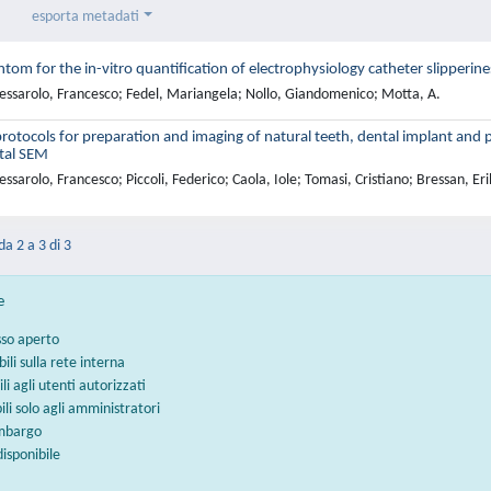
esporta metadati
tom for the in-vitro quantification of electrophysiology catheter slipperin
essarolo, Francesco; Fedel, Mariangela; Nollo, Giandomenico; Motta, A.
rotocols for preparation and imaging of natural teeth, dental implant and
tal SEM
ssarolo, Francesco; Piccoli, Federico; Caola, Iole; Tomasi, Cristiano; Bressan, Er
da 2 a 3 di 3
e
sso aperto
bili sulla rete interna
ili agli utenti autorizzati
bili solo agli amministratori
embargo
disponibile