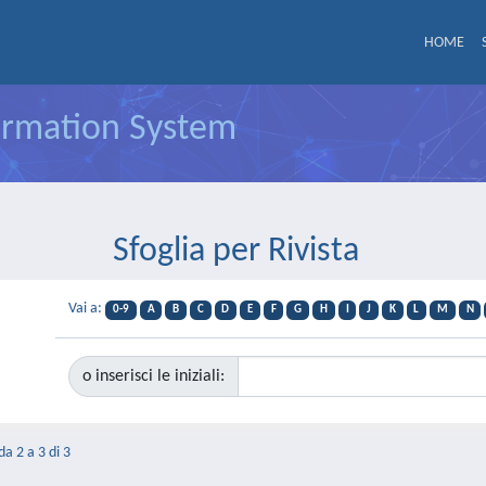
HOME
formation System
Sfoglia per Rivista
Vai a:
0-9
A
B
C
D
E
F
G
H
I
J
K
L
M
N
o inserisci le iniziali:
da 2 a 3 di 3