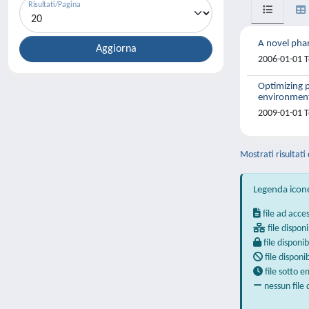
Risultati/Pagina
A novel phan
2006-01-01 T
Optimizing p
environmen
2009-01-01 Te
Mostrati risultati 
Legenda icon
file ad acce
file disponi
file disponib
file disponi
file sotto 
nessun file 