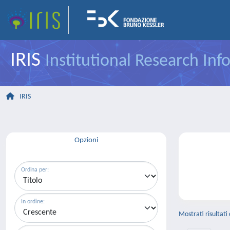
IRIS
Institutional Research In
IRIS
Opzioni
Ordina per:
In ordine:
Mostrati risultati 