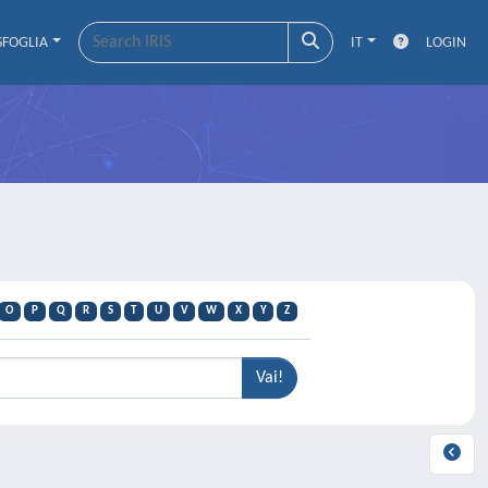
SFOGLIA
IT
LOGIN
O
P
Q
R
S
T
U
V
W
X
Y
Z