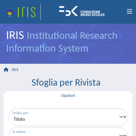
IRIS
Institutional Research
Information System
IRIS
Sfoglia per Rivista
Opzioni
Ordina per:
In ordine: