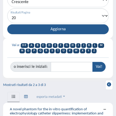
Risultati/Pagina
Vai a:
0-9
A
B
C
D
E
F
G
H
I
J
K
L
M
N
O
P
Q
R
S
T
U
V
W
X
Y
Z
o inserisci le iniziali:
Mostrati risultati da 2 a 3 di 3
esporta metadati
A novel phantom for the in-vitro quantification of
electrophysiology catheter slipperiness: implementation and