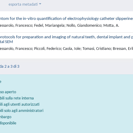
esporta metadati
tom for the in-vitro quantification of electrophysiology catheter slipperin
essarolo, Francesco; Fedel, Mariangela; Nollo, Giandomenico; Motta, A.
rotocols for preparation and imaging of natural teeth, dental implant and
tal SEM
ssarolo, Francesco; Piccoli, Federico; Caola, Iole; Tomasi, Cristiano; Bressan, Er
da 2 a 3 di 3
e
sso aperto
bili sulla rete interna
ili agli utenti autorizzati
bili solo agli amministratori
embargo
disponibile