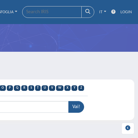
SFOGLIA
IT
LOGIN
O
P
Q
R
S
T
U
V
W
X
Y
Z