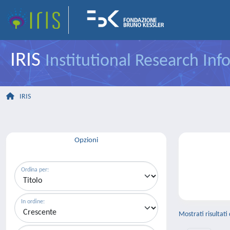
IRIS
Institutional Research In
IRIS
Opzioni
Ordina per:
In ordine:
Mostrati risultati 