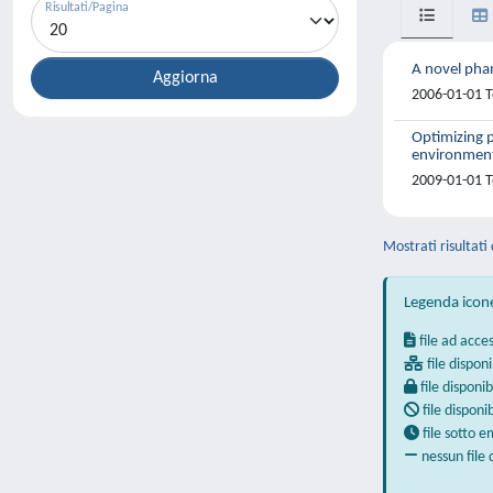
Risultati/Pagina
A novel phan
2006-01-01 T
Optimizing p
environmen
2009-01-01 Te
Mostrati risultati 
Legenda icon
file ad acce
file disponi
file disponib
file disponi
file sotto 
nessun file 