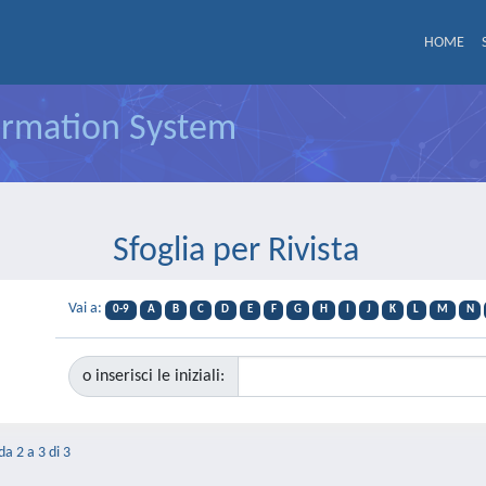
HOME
formation System
Sfoglia per Rivista
Vai a:
0-9
A
B
C
D
E
F
G
H
I
J
K
L
M
N
o inserisci le iniziali:
da 2 a 3 di 3