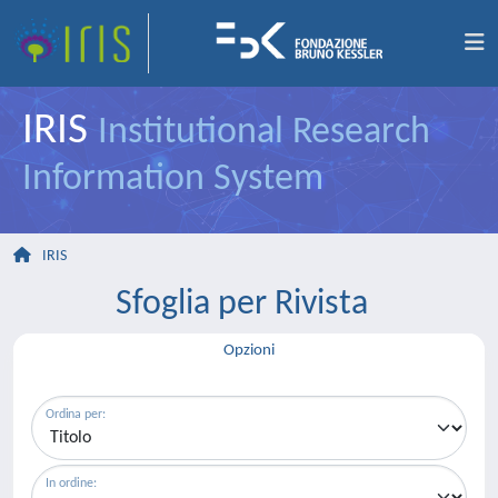
IRIS
Institutional Research
Information System
IRIS
Sfoglia per Rivista
Opzioni
Ordina per:
In ordine: