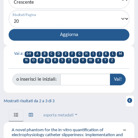
Risultati/Pagina
Vai a:
0-9
A
B
C
D
E
F
G
H
I
J
K
L
M
N
O
P
Q
R
S
T
U
V
W
X
Y
Z
o inserisci le iniziali:
Mostrati risultati da 2 a 3 di 3
esporta metadati
A novel phantom for the in-vitro quantification of
electrophysiology catheter slipperiness: implementation and