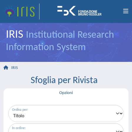
IRIS
Institutional Research
Information System
IRIS
Sfoglia per Rivista
Opzioni
Ordina per:
In ordine: