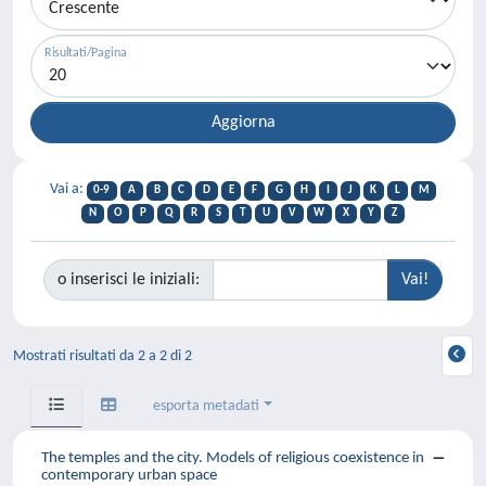
Risultati/Pagina
Vai a:
0-9
A
B
C
D
E
F
G
H
I
J
K
L
M
N
O
P
Q
R
S
T
U
V
W
X
Y
Z
o inserisci le iniziali:
Mostrati risultati da 2 a 2 di 2
esporta metadati
The temples and the city. Models of religious coexistence in
contemporary urban space