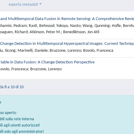
esporta metadati
 and Multitemporal Data Fusion in Remote Sensing: A Comprehensive Review
hamisi, Pedram; Rasti, Behnood; Yokoya, Naoto; Wang, Qunming; Hofle, Bernhar
oaguen, Richard; Atkinson, Peter M.; Benediktsson, Jon Atli
 Change Detection in Multitemporal Hyperspectral Images: Current Techniqu
u, Sicong; Marinelli, Daniele; Bruzzone, Lorenzo; Bovolo, Francesca
iable in Data Fusion: A Change Detection Perspective
ovolo, Francesca; Bruzzone, Lorenzo
 da 8 a 10 di 10
e
sso aperto
bili sulla rete interna
ili agli utenti autorizzati
bili solo agli amministratori