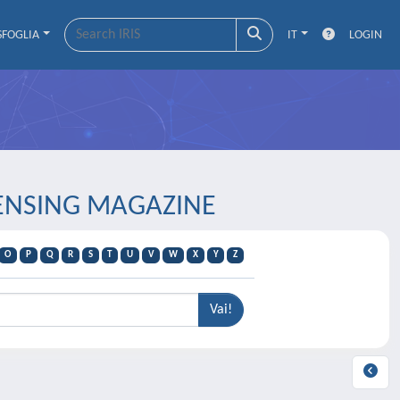
SFOGLIA
IT
LOGIN
 SENSING MAGAZINE
O
P
Q
R
S
T
U
V
W
X
Y
Z