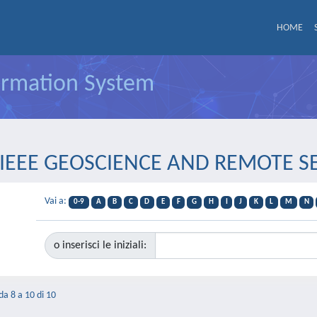
HOME
formation System
sta IEEE GEOSCIENCE AND REMOTE
Vai a:
0-9
A
B
C
D
E
F
G
H
I
J
K
L
M
N
o inserisci le iniziali:
 da 8 a 10 di 10