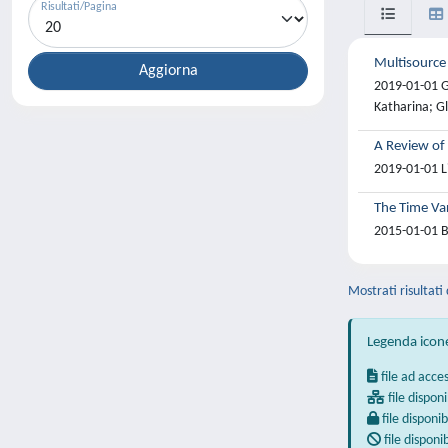
Risultati/Pagina
Multisource
2019-01-01 G
Katharina; Gl
A Review of
2019-01-01 Li
The Time Var
2015-01-01 B
Mostrati risultati
Legenda icon
file ad acce
file disponi
file disponib
file disponi