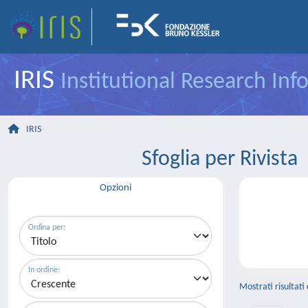
IRIS
Institutional Research In
IRIS
Sfoglia per Rivi
Opzioni
Ordina per:
In ordine:
Mostrati risultati