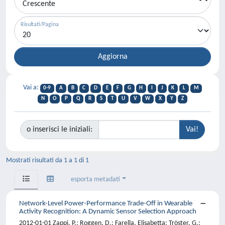
Risultati/Pagina
Vai a:
0-9
A
B
C
D
E
F
G
H
I
J
K
L
M
N
O
P
Q
R
S
T
U
V
W
X
Y
Z
o inserisci le iniziali:
Mostrati risultati da 1 a 1 di 1
esporta metadati
Network-Level Power-Performance Trade-Off in Wearable
Activity Recognition: A Dynamic Sensor Selection Approach
2012-01-01 Zappi, P.; Roggen, D.; Farella, Elisabetta; Tröster, G.;