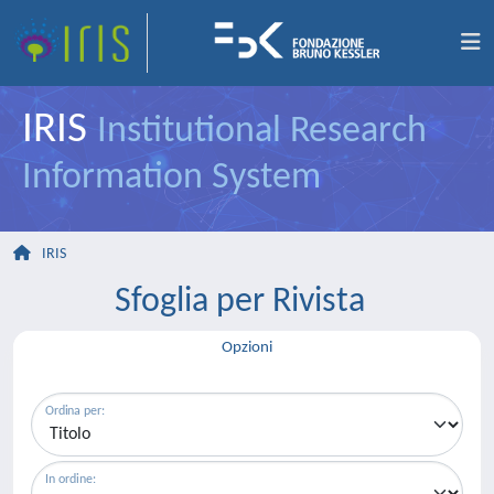
IRIS
Institutional Research
Information System
IRIS
Sfoglia per Rivista
Opzioni
Ordina per:
In ordine: