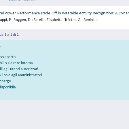
el Power-Performance Trade-Off in Wearable Activity Recognition: A Dyna
ppi, P.; Roggen, D.; Farella, Elisabetta; Tröster, G.; Benini, L.
da 1 a 1 di 1
e
sso aperto
bili sulla rete interna
ili agli utenti autorizzati
bili solo agli amministratori
embargo
disponibile