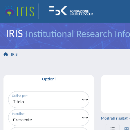
IRIS
Institutional Research In
IRIS
Opzioni
Ordina per:
In ordine:
Mostrati risultati 