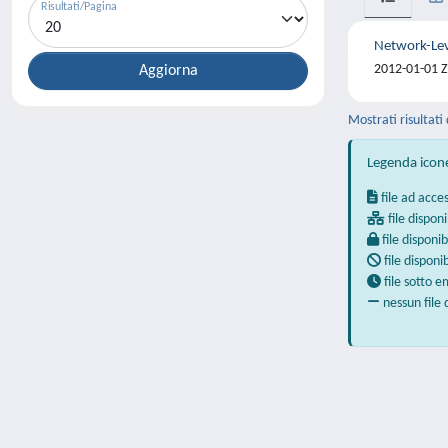
Risultati/Pagina
Network-Lev
2012-01-01 Za
Mostrati risultati 
Legenda icon
file ad acce
file disponi
file disponib
file disponi
file sotto 
nessun file 