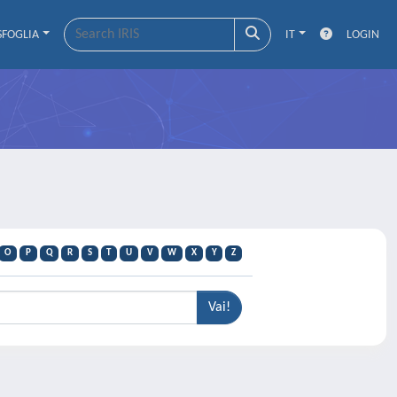
SFOGLIA
IT
LOGIN
O
P
Q
R
S
T
U
V
W
X
Y
Z