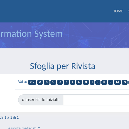
HOME
formation System
Sfoglia per Rivista
Vai a:
0-9
A
B
C
D
E
F
G
H
I
J
K
L
M
N
o inserisci le iniziali:
da 1 a 1 di 1
esporta metadati