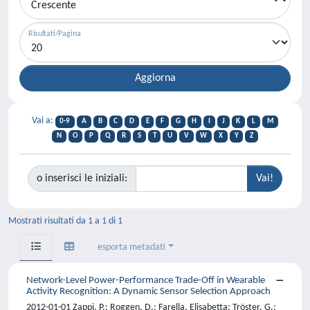
Risultati/Pagina
Vai a:
0-9
A
B
C
D
E
F
G
H
I
J
K
L
M
N
O
P
Q
R
S
T
U
V
W
X
Y
Z
o inserisci le iniziali:
Mostrati risultati da 1 a 1 di 1
esporta metadati
Network-Level Power-Performance Trade-Off in Wearable
Activity Recognition: A Dynamic Sensor Selection Approach
2012-01-01 Zappi, P.; Roggen, D.; Farella, Elisabetta; Tröster, G.;