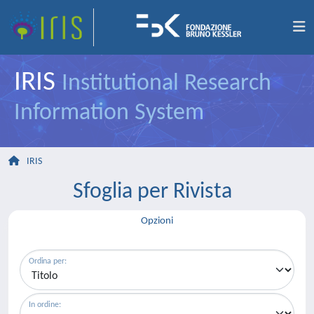
IRIS
Institutional Research
Information System
IRIS
Sfoglia per Rivista
Opzioni
Ordina per:
In ordine: