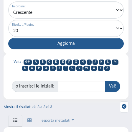
In ordine:
Risultati/Pagina
Vai a:
0-9
A
B
C
D
E
F
G
H
I
J
K
L
M
N
O
P
Q
R
S
T
U
V
W
X
Y
Z
o inserisci le iniziali:
Mostrati risultati da 3 a 3 di 3
esporta metadati