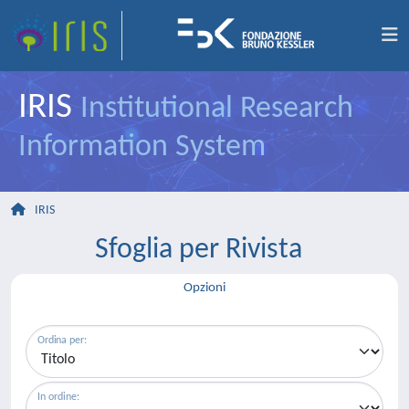
IRIS
Institutional Research
Information System
IRIS
Sfoglia per Rivista
Opzioni
Ordina per:
In ordine: