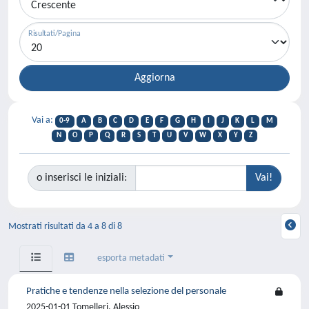
Risultati/Pagina
Vai a:
0-9
A
B
C
D
E
F
G
H
I
J
K
L
M
N
O
P
Q
R
S
T
U
V
W
X
Y
Z
o inserisci le iniziali:
Mostrati risultati da 4 a 8 di 8
esporta metadati
Pratiche e tendenze nella selezione del personale
2025-01-01 Tomelleri, Alessio