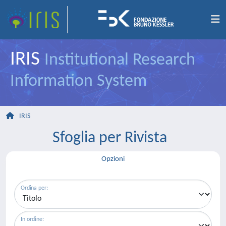
IRIS
Institutional Research
Information System
IRIS
Sfoglia per Rivista
Opzioni
Ordina per:
In ordine: