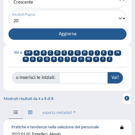
Risultati/Pagina
Vai a:
0-9
A
B
C
D
E
F
G
H
I
J
K
L
M
N
O
P
Q
R
S
T
U
V
W
X
Y
Z
o inserisci le iniziali:
Mostrati risultati da 4 a 8 di 8
esporta metadati
Pratiche e tendenze nella selezione del personale
2025-01-01 Tomelleri, Alessio