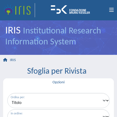
IRIS
Institutional Research
Information System
IRIS
Sfoglia per Rivista
Opzioni
Ordina per:
In ordine: