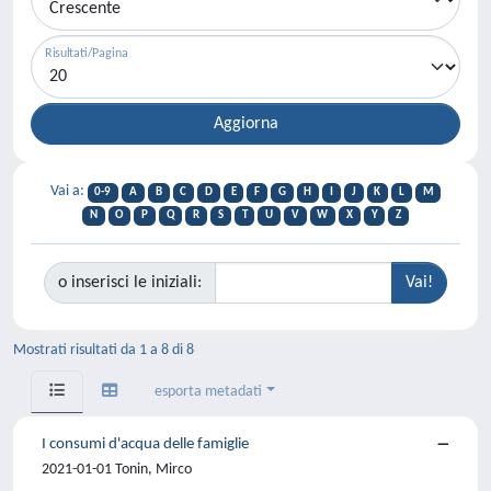
Risultati/Pagina
Vai a:
0-9
A
B
C
D
E
F
G
H
I
J
K
L
M
N
O
P
Q
R
S
T
U
V
W
X
Y
Z
o inserisci le iniziali:
Mostrati risultati da 1 a 8 di 8
esporta metadati
I consumi d'acqua delle famiglie
2021-01-01 Tonin, Mirco