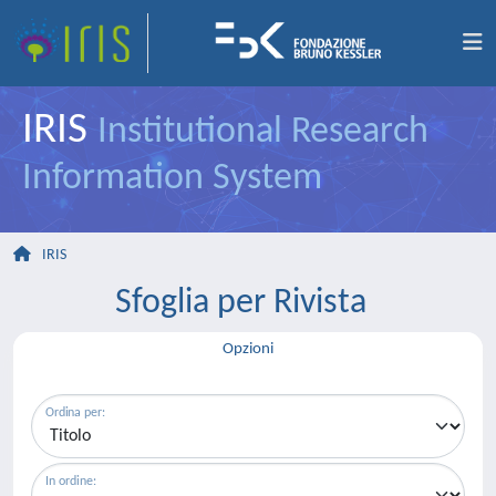
IRIS
Institutional Research
Information System
IRIS
Sfoglia per Rivista
Opzioni
Ordina per:
In ordine: