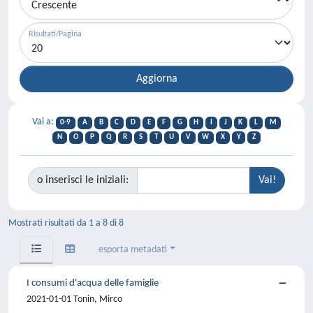
Risultati/Pagina
Vai a:
0-9
A
B
C
D
E
F
G
H
I
J
K
L
M
N
O
P
Q
R
S
T
U
V
W
X
Y
Z
o inserisci le iniziali:
Mostrati risultati da 1 a 8 di 8
esporta metadati
I consumi d'acqua delle famiglie
2021-01-01 Tonin, Mirco