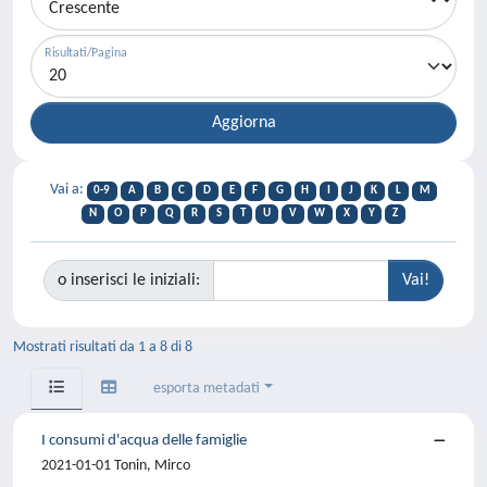
Risultati/Pagina
Vai a:
0-9
A
B
C
D
E
F
G
H
I
J
K
L
M
N
O
P
Q
R
S
T
U
V
W
X
Y
Z
o inserisci le iniziali:
Mostrati risultati da 1 a 8 di 8
esporta metadati
I consumi d'acqua delle famiglie
2021-01-01 Tonin, Mirco