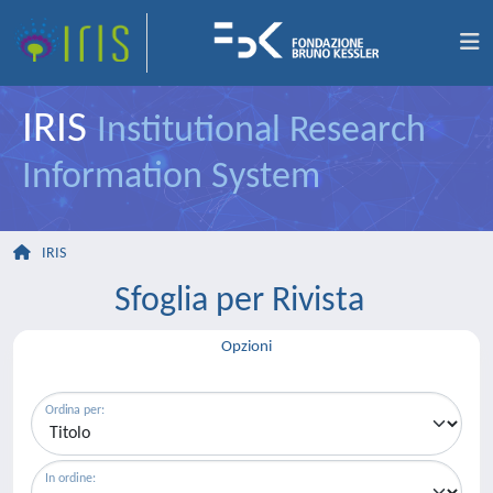
IRIS
Institutional Research
Information System
IRIS
Sfoglia per Rivista
Opzioni
Ordina per:
In ordine: