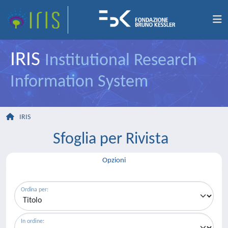
IRIS
Institutional Research
Information System
IRIS
Sfoglia per Rivista
Opzioni
Ordina per:
In ordine: