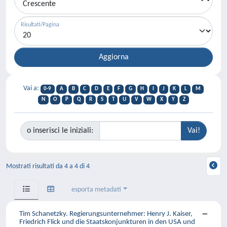
Risultati/Pagina
Vai a:
0-9
A
B
C
D
E
F
G
H
I
J
K
L
M
N
O
P
Q
R
S
T
U
V
W
X
Y
Z
o inserisci le iniziali:
Mostrati risultati da 4 a 4 di 4
esporta metadati
Tim Schanetzky. Regierungsunternehmer: Henry J. Kaiser,
Friedrich Flick und die Staatskonjunkturen in den USA und