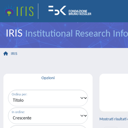
IRIS
Institutional Research In
IRIS
Opzioni
Ordina per:
In ordine:
Mostrati risultati 