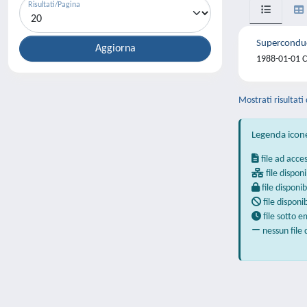
Risultati/Pagina
Superconduct
1988-01-01 Ca
Mostrati risultati 
Legenda icon
file ad acce
file disponi
file disponib
file disponi
file sotto 
nessun file 