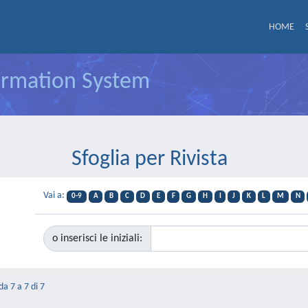
HOME
formation System
Sfoglia per Rivista
Vai a:
0-9
A
B
C
D
E
F
G
H
I
J
K
L
M
N
o inserisci le iniziali:
da 7 a 7 di 7