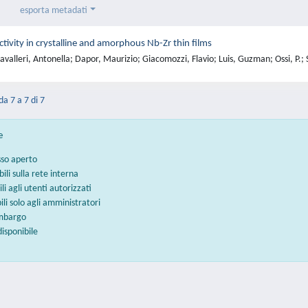
esporta metadati
ivity in crystalline and amorphous Nb-Zr thin films
valleri, Antonella; Dapor, Maurizio; Giacomozzi, Flavio; Luis, Guzman; Ossi, P.; 
da 7 a 7 di 7
e
sso aperto
bili sulla rete interna
ili agli utenti autorizzati
bili solo agli amministratori
embargo
disponibile