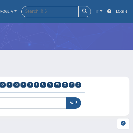
SFOGLIA
IT
LOGIN
O
P
Q
R
S
T
U
V
W
X
Y
Z