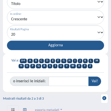
In ordine:
Risultati/Pagina
Vai a:
0-9
A
B
C
D
E
F
G
H
I
J
K
L
M
N
O
P
Q
R
S
T
U
V
W
X
Y
Z
o inserisci le iniziali:
Mostrati risultati da 2 a 3 di 3
esporta metadati