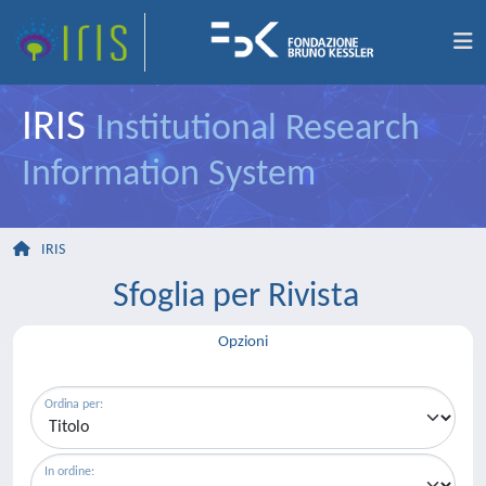
IRIS
Institutional Research
Information System
IRIS
Sfoglia per Rivista
Opzioni
Ordina per:
In ordine: