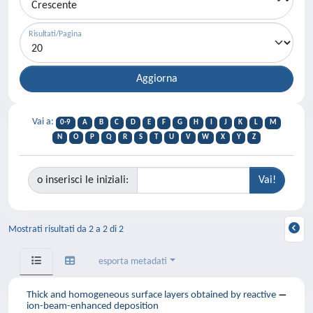
Risultati/Pagina
Vai a:
0-9
A
B
C
D
E
F
G
H
I
J
K
L
M
N
O
P
Q
R
S
T
U
V
W
X
Y
Z
o inserisci le iniziali:
Mostrati risultati da 2 a 2 di 2
esporta metadati
Thick and homogeneous surface layers obtained by reactive
ion-beam-enhanced deposition