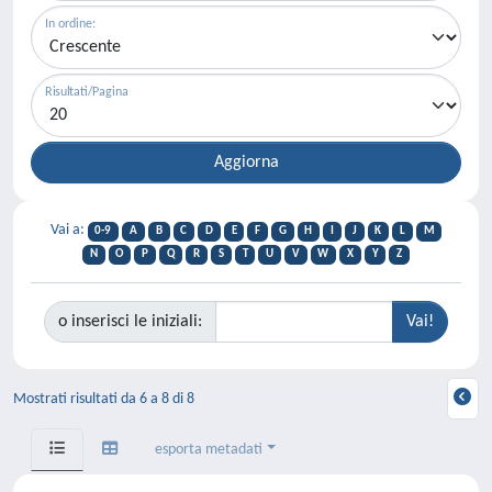
In ordine:
Risultati/Pagina
Vai a:
0-9
A
B
C
D
E
F
G
H
I
J
K
L
M
N
O
P
Q
R
S
T
U
V
W
X
Y
Z
o inserisci le iniziali:
Mostrati risultati da 6 a 8 di 8
esporta metadati