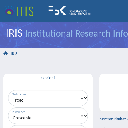
IRIS
Institutional Research In
IRIS
Opzioni
Ordina per:
In ordine:
Mostrati risultati 