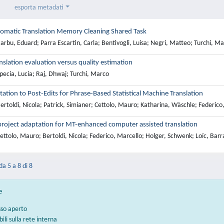
esporta metadati
utomatic Translation Memory Cleaning Shared Task
rbu, Eduard; Parra Escartin, Carla; Bentivogli, Luisa; Negri, Matteo; Turchi, M
slation evaluation versus quality estimation
pecia, Lucia; Raj, Dhwaj; Turchi, Marco
ation to Post-Edits for Phrase-Based Statistical Machine Translation
rtoldi, Nicola; Patrick, Simianer; Cettolo, Mauro; Katharina, Wäschle; Federico,
 project adaptation for MT-enhanced computer assisted translation
ttolo, Mauro; Bertoldi, Nicola; Federico, Marcello; Holger, Schwenk; Loïc, Barr
da 5 a 8 di 8
e
sso aperto
bili sulla rete interna