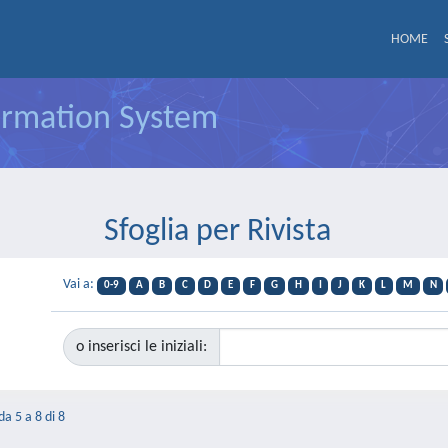
HOME
formation System
Sfoglia per Rivista
Vai a:
0-9
A
B
C
D
E
F
G
H
I
J
K
L
M
N
o inserisci le iniziali:
da 5 a 8 di 8