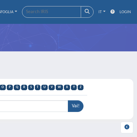
SFOGLIA
IT
LOGIN
O
P
Q
R
S
T
U
V
W
X
Y
Z